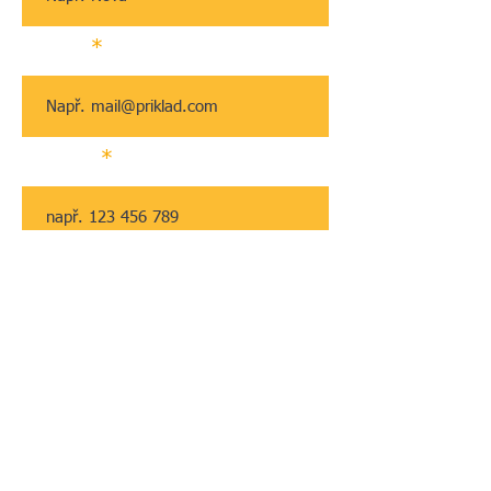
E‑mail
Telefon
Vyberte pobočku o jakou máte
zájem
*
Chabry
DOCK
Zpráva