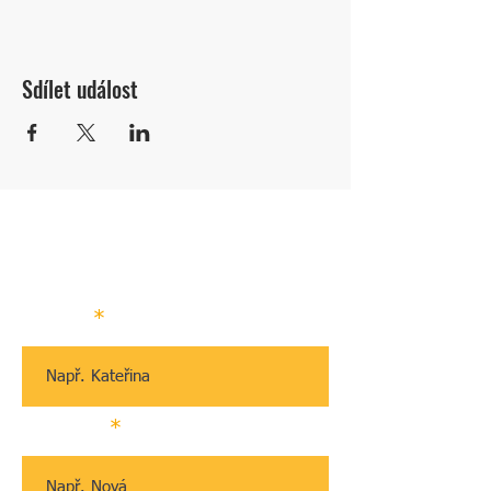
Sdílet událost
NAPIŠTE NÁM
Jméno
Příjmení