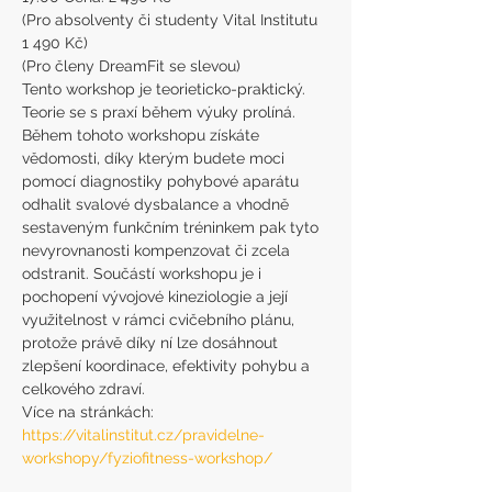
(Pro absolventy či studenty Vital Institutu 
1 490 Kč)
(Pro členy DreamFit se slevou) 
Tento workshop je teorieticko-praktický. 
Teorie se s praxí během výuky prolíná. 
Během tohoto workshopu získáte 
vědomosti, díky kterým budete moci 
pomocí diagnostiky pohybové aparátu 
odhalit svalové dysbalance a vhodně 
sestaveným funkčním tréninkem pak tyto 
nevyrovnanosti kompenzovat či zcela 
odstranit. Součástí workshopu je i 
pochopení vývojové kineziologie a její 
využitelnost v rámci cvičebního plánu, 
protože právě díky ní lze dosáhnout 
zlepšení koordinace, efektivity pohybu a 
celkového zdraví. 
Více na stránkách: 
https://vitalinstitut.cz/pravidelne-
workshopy/fyziofitness-workshop/