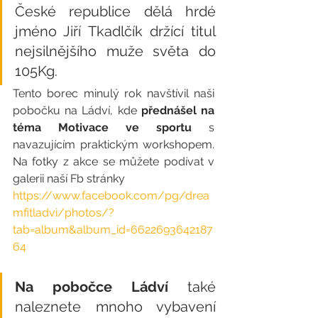
České republice dělá hrdé 
jméno Jiří Tkadlčík držící titul 
nejsilnějšího muže světa do 
105Kg. 
Tento borec minulý rok navštívil naši 
pobočku na Ládví, kde 
přednášel na 
téma Motivace ve sportu 
s 
navazujícím praktickým workshopem. 
Na fotky z akce se můžete podívat v 
galerii naší Fb stránky 
https://www.facebook.com/pg/drea
mfitladvi/photos/?
tab=album&album_id=6622693642187
64
Na pobočce Ládví
 také 
naleznete mnoho vybavení 