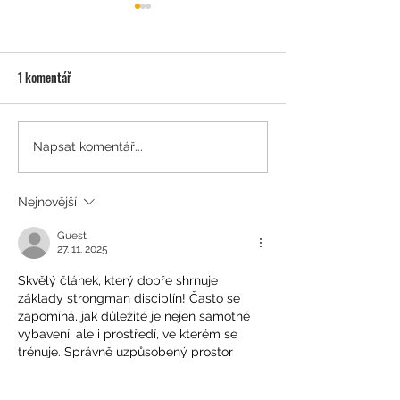
1 komentář
Proč cvičit s trenérem a jak
Jak spolu souvisí cv
Napsat komentář...
vybrat toho správného?
těhotenství a poro
Nejnovější
Guest
27. 11. 2025
Skvělý článek, který dobře shrnuje 
základy strongman disciplín! Často se 
zapomíná, jak důležité je nejen samotné 
vybavení, ale i prostředí, ve kterém se 
trénuje. Správně uzpůsobený prostor 
může výrazně ovlivnit psychickou pohodu 
a soustředění, což je u silových sportů 