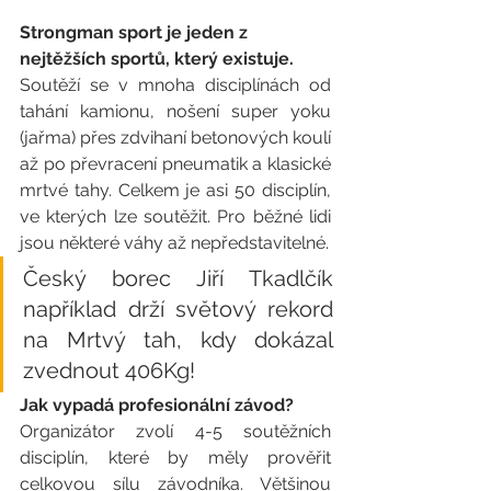
Strongman sport je jeden z 
nejtěžších sportů, který existuje. 
Soutěží se v mnoha disciplínách od 
tahání kamionu, nošení super yoku 
(jařma) přes zdvihaní betonových koulí 
až po převracení pneumatik a klasické 
mrtvé tahy. Celkem je asi 50 disciplín, 
ve kterých lze soutěžit. Pro běžné lidi 
jsou některé váhy až nepředstavitelné.
Český borec Jiří Tkadlčík 
například drží světový rekord 
na Mrtvý tah, kdy dokázal 
zvednout 406Kg!
Jak vypadá profesionální závod?
Organizátor zvolí 4-5 soutěžních 
disciplín, které by měly prověřit 
celkovou sílu závodníka. Většinou 